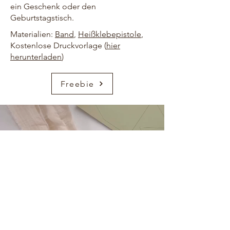
ein Geschenk oder den
Geburtstagstisch.
Materialien:
Band
,
Heißklebepistole
,
Kostenlose Druckvorlage (
hier
herunterladen
)
Freebie
HOME
ÜBER UNS
KONTAKT
FREEBIES
AMAZON
PINTEREST