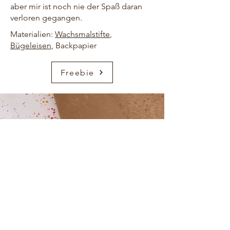
aber mir ist noch nie der Spaß daran
verloren gegangen.
Materialien:
Wachsmalstifte
,
Bügeleisen
, Backpapier
Freebie
HOME
ÜBER UNS
KONTAKT
FREEBIES
AMAZON
PINTEREST
IMPRESSUM