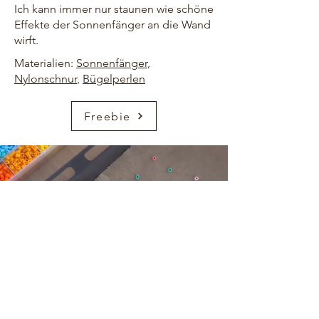
Ich kann immer nur staunen wie schöne
Effekte der Sonnenfänger an die Wand
wirft.
Materialien:
Sonnenfänger
,
Nylonschnur
,
Bügelperlen
Freebie
HOME
ÜBER UNS
KONTAKT
FREEBIES
AMAZON
PINTEREST