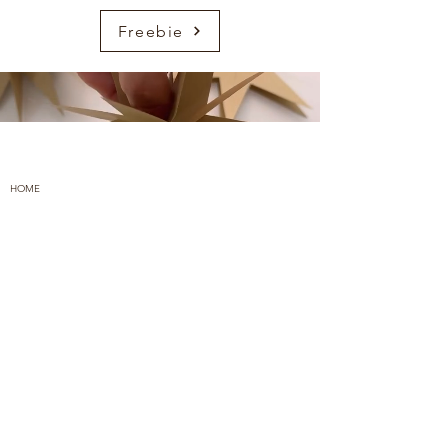
Freebie
HOME
ÜBER UNS
KONTAKT
FREEBIES
AMAZON
PINTEREST
IMPRESSUM
DATENSCHUTZ
ARBEITEN MIT UNS
© FREUDSCHAFT 2023