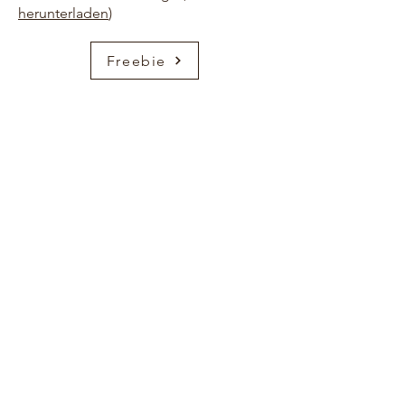
herunterladen
)
Freebie
HOME
ÜBER UNS
KONTAKT
FREEBIES
AMAZON
PINTEREST
IMPRESSUM
DATENSCHUTZ
ARBEITEN MIT UNS
© FREUDSCHAFT 2023