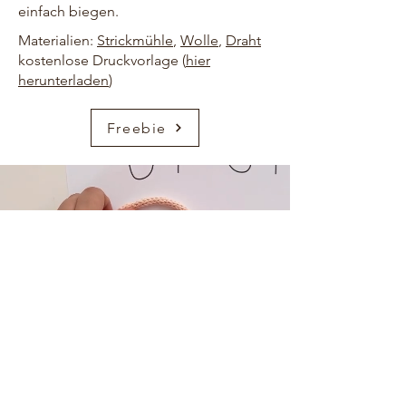
einfach biegen.
Materialien:
Strickmühle
,
Wolle
,
Draht
kostenlose Druckvorlage (
hier
herunterladen
)
Freebie
HOME
ÜBER UNS
KONTAKT
FREEBIES
AMAZON
PINTEREST
IMPRESSUM