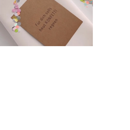
HOME
ÜBER UNS
KONTAKT
FREEBIES
AMAZON
PINTEREST
IMPRESSUM
DATENSCHUTZ