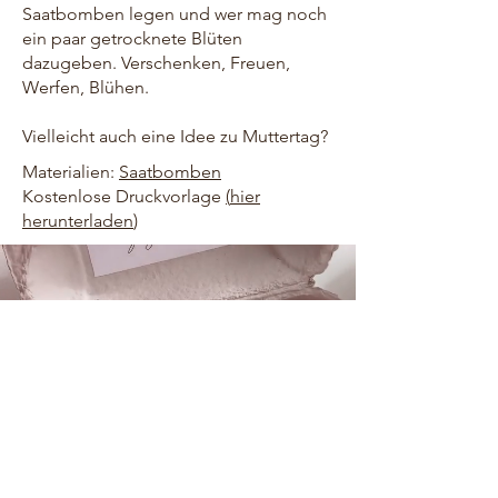
Saatbomben legen und wer mag noch
ein paar getrocknete Blüten
dazugeben. Verschenken, Freuen,
Werfen, Blühen.
Vielleicht auch eine Idee zu Muttertag?
Materialien:
Saatbomben
Kostenlose Druckvorlage
(
hier
herunterladen
)
HOME
ÜBER UNS
KONTAKT
FREEBIES
AMAZON
PINTEREST
IMPRESSUM