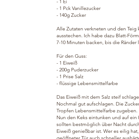
- 1 Ei
- 1 Pck Vanillezucker
- 140g Zucker
Alle Zutaten verkneten und den Teig k
ausstechen. Ich habe dazu Blatt-För
7-10 Minuten backen, bis die Ränder 
Für den Guss:
- 1 Eiweiß
- 200g Puderzucker
- 1 Prise Salz
- flüssige Lebensmittelfarbe
Das Eiweiß mit dem Salz steif schla
Nochmal gut aufschlagen. Die Zucker
Tropfen Lebensmittelfarbe zugeben. 
Nun den Keks eintunken und auf ein 
sollten bestmöglich über Nacht durch
Eiweiß genießbar ist. Wer es eilig ha
geöffneter Tür auch schneller aushärt