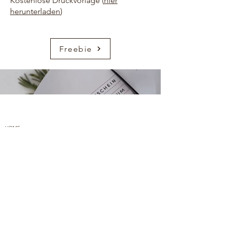
Kostenlose Druckvorlage (
hier
herunterladen
)
Freebie
HOME
ÜBER UNS
KONTAKT
FREEBIES
AMAZON
PINTEREST
IMPRESSUM
DATENSCHUTZ
ARBEITEN MIT UNS