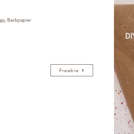
en
, Backpapier
Freebie