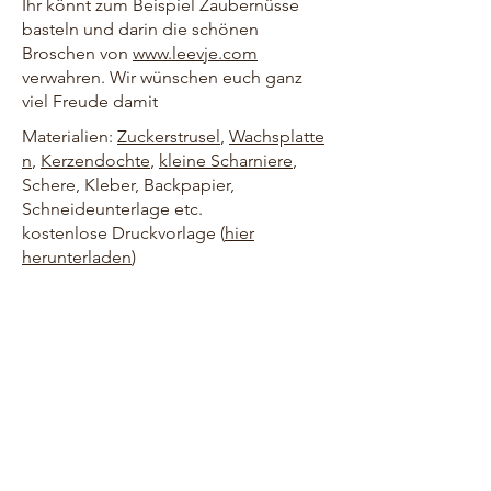
Ihr könnt zum Beispiel Zaubernüsse
basteln und darin die schönen
Broschen von
www.leevje.com
verwahren. Wir wünschen euch ganz
viel Freude damit
Materialien:
Zuckerstrusel
,
Wachsplatte
n
,
Kerzendochte
,
kleine Scharniere
,
Schere, Kleber, Backpapier,
Schneideunterlage etc.
kostenlose Druckvorlage (
hier
herunterladen
)
Freebie
HOME