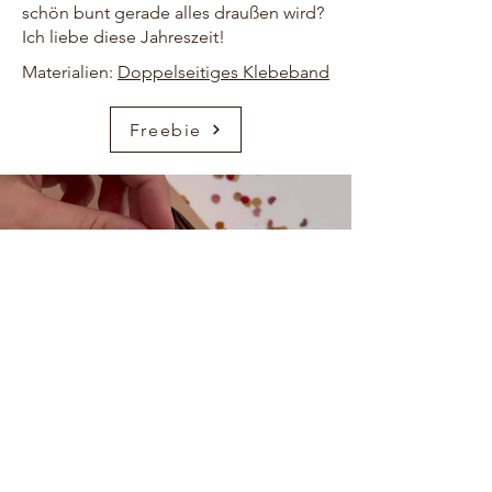
schön bunt gerade alles draußen wird?
Ich liebe diese Jahreszeit!
Materialien:
Doppelseitiges Klebeband
Freebie
HOME
ÜBER UNS
KONTAKT
FREEBIES
AMAZON
PINTEREST
IMPRESSUM
DATENSCHUTZ